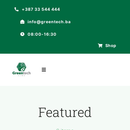
Skip
+387 33 544 444
to
info@greentech.ba
content
08:00-16:30
Shop
Toggle
Navigation
POČETNA
O NAMA
Featured
ASORTIMAN