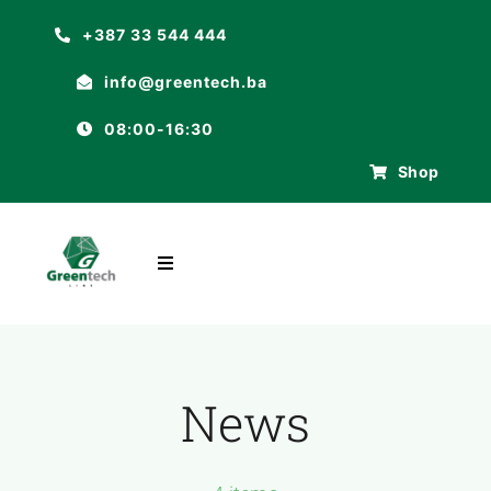
Skip
+387 33 544 444
to
info@greentech.ba
content
08:00-16:30
Shop
Toggle
Navigation
POČETNA
O NAMA
News
ASORTIMAN