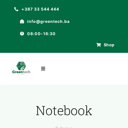
Skip
+387 33 544 444
to
info@greentech.ba
content
08:00-16:30
Shop
Toggle
Navigation
POČETNA
O NAMA
Notebook
ASORTIMAN