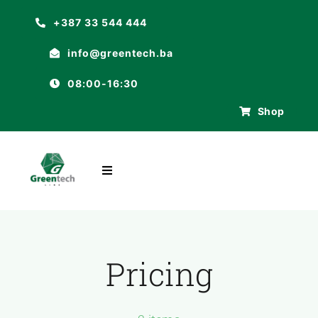
Skip
+387 33 544 444
to
info@greentech.ba
content
08:00-16:30
Shop
Toggle
Navigation
POČETNA
O NAMA
Pricing
ASORTIMAN