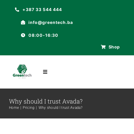
Skip
+387 33 544 444
to
info@greentech.ba
content
08:00-16:30
Shop
Toggle
Navigation
POČETNA
Why should I trust Avada?
O NAMA
Home
Pricing
Why should I trust Avada?
ASORTIMAN