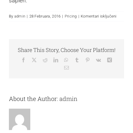
sapien.
za
By
admin
|
28 Februara, 2016
|
Pricing
|
Komentari isključeni
Why
should
I
trust
Share This Story, Choose Your Platform!
Avada?
Facebook
X
Reddit
LinkedIn
WhatsApp
Tumblr
Pinterest
Vk
Xing
Email
About the Author:
admin